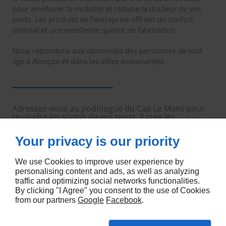
pour améliorer la mobilité et réduire la douleur de vos
pieds. Les produits de l'entreprise offrent un confort
optimal et une excellente qualité de fabrication.
Nous répondons aux demandes des personnes de tout
âge à Alençon et dans les villes avoisinantes.
Adressez-vous au podologue du Cap Le Mans pour
résoudre les soucis de vos pieds. Il crée les
chaussures orthopédiques dont vous avez besoin.
Your privacy is our priority
We use Cookies to improve user experience by
personalising content and ads, as well as analyzing
traffic and optimizing social networks functionalities.
By clicking "I Agree" you consent to the use of Cookies
from our partners
Google
Facebook
.