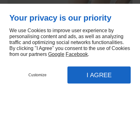
Your privacy is our priority
We use Cookies to improve user experience by
personalising content and ads, as well as analyzing
traffic and optimizing social networks functionalities.
By clicking "I Agree" you consent to the use of Cookies
from our partners
Google
Facebook
.
I AGREE
Customize
Appel
Menu
Contact
Plan
CAP LE MANS PODO - ORTHÈSE
Accueil
3 Rue Jean Perrin ZA de la Teillaie
Nos prestations
72650
LA CHAPELLE-SAINT-AUBIN
02 43 81 57 32
Chaussures orthopédiques
HEURES D'OUVERTURE
Semelles orthopédiques