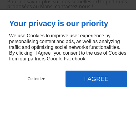
Pour en savoir plus sur nos semelles orthopédiques
proposées au Mans, contactez-nous !
Your privacy is our priority
We use Cookies to improve user experience by
personalising content and ads, as well as analyzing
traffic and optimizing social networks functionalities.
By clicking "I Agree" you consent to the use of Cookies
from our partners
Google
Facebook
.
I AGREE
Customize
Appel
Menu
Contact
Plan
Accueil
Nos prestations
CAP LE MANS PODO - ORTHÈSE
Chaussures orthopédiques